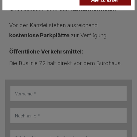
eine Nachricht über das
Kontaktformular
.
Vor der Kanzlei stehen ausreichend
kostenlose Parkplätze
zur Verfügung.
Öffentliche Verkehrsmittel:
Die Buslinie 72 hält direkt vor dem Bürohaus.