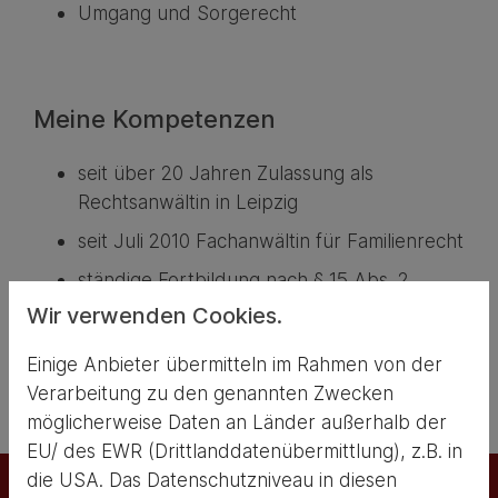
Umgang und Sorgerecht
Meine Kompetenzen
seit über 20 Jahren Zulassung als
Rechtsanwältin in Leipzig
seit Juli 2010 Fachanwältin für Familienrecht
ständige Fortbildung nach § 15 Abs. 2
Fachanwaltsordnung
Wir verwenden Cookies.
besondere praktische Erfahrungen im
Einige Anbieter übermitteln im Rahmen von der
Familienrecht
Verarbeitung zu den genannten Zwecken
möglicherweise Daten an Länder außerhalb der
EU/ des EWR (Drittlanddatenübermittlung), z.B. in
die USA. Das Datenschutzniveau in diesen